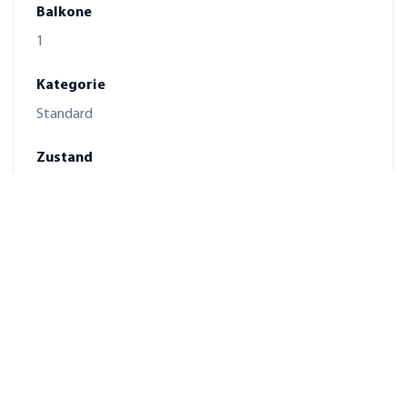
Balkone
1
Kategorie
Standard
Zustand
gepflegt
Unterkellert
Ja
verfügbar ab
nach Absprache
Bad mit
Wanne