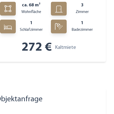
Wohnung mit
ca. 68 m²
3
Panoramablick
Wohnfläche
Zimmer
1
1
Studenten
Schlafzimmer
Badezimmer
geeignet
272 €
Kaltmiete
Objektanfrage