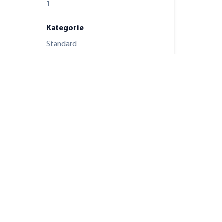
1
Kategorie
Standard
verfügbar ab
nach Absprache
Fahrstuhl
Personen