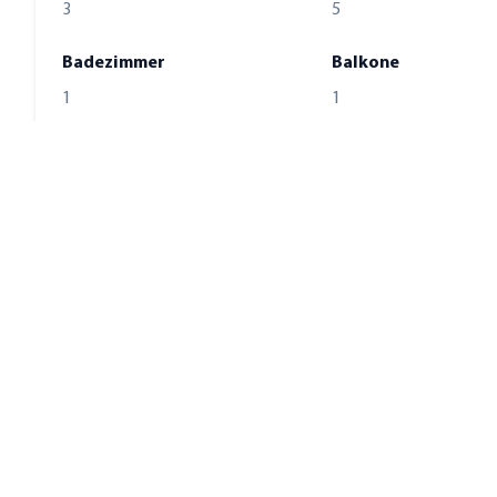
3
5
Badezimmer
Balkone
1
1
Zustand
Unterkellert
gepflegt
Ja
Bad mit
Boden
Wanne
Fliesen, Laminat