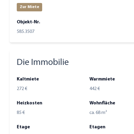
Zur Miete
Objekt-Nr.
585.3507
Die Immobilie
Kaltmiete
Warmmiete
272 €
442 €
Heizkosten
Wohnfläche
85 €
ca. 68 m²
Etage
Etagen