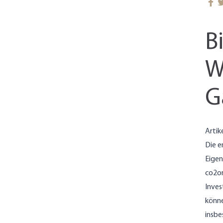
B
W
G
Artik
Die e
Eigen
co2on
Inves
könne
insbe