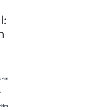
l:
n
g von
,
eiden