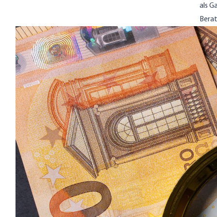
als G
Berat