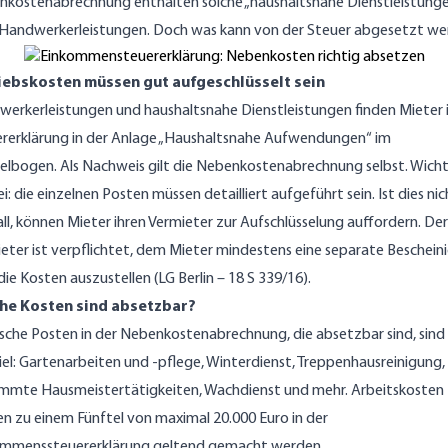
kostenabrechnung enthalten solche „haushaltsnahe Dienstleistung
Handwerkerleistungen. Doch was kann von der Steuer abgesetzt we
iebskosten müssen gut aufgeschlüsselt sein
erkerleistungen und haushaltsnahe Dienstleistungen finden Mieter i
rerklärung in der Anlage „Haushaltsnahe Aufwendungen“ im
lbogen. Als Nachweis gilt die Nebenkostenabrechnung selbst. Wicht
ei: die einzelnen Posten müssen detailliert aufgeführt sein. Ist dies nic
all, können Mieter ihren Vermieter zur Aufschlüsselung auffordern. Der
eter ist verpflichtet, dem Mieter mindestens eine separate Beschein
die Kosten auszustellen (LG Berlin – 18 S 339/16).
he Kosten sind absetzbar?
ische Posten in der Nebenkostenabrechnung, die absetzbar sind, sin
iel: Gartenarbeiten und -pflege, Winterdienst, Treppenhausreinigung,
mmte Hausmeistertätigkeiten, Wachdienst und mehr. Arbeitskosten
n zu einem Fünftel von maximal 20.000 Euro in der
ommenssteuererklärung geltend gemacht werden.