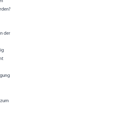
en“
rden?
n der
ig
ht
igung
d zum