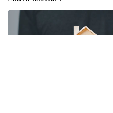
KfW-Förderung „Jung kauft Alt“: Höhere Kredi
06.08.2026
News