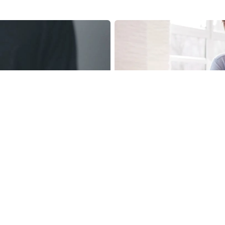
te ab August 2026
Pendeln lohnt sich: So