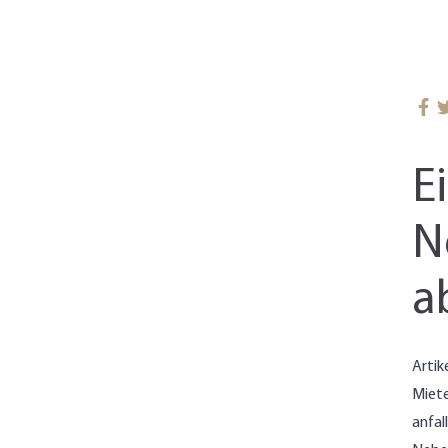
E
N
a
Artik
Miete
anfal