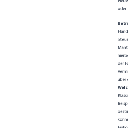
Neben
oder 
Betr
Handw
Steue
Mante
hierb
der F
Vermi
über 
Welc
Klass
Beisp
besti
könne
Eink