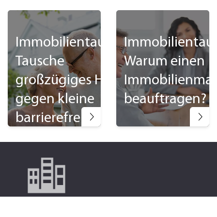
Immobilientausch:
Immobilientau
Tausche
Warum einen
großzügiges Haus
Immobilienmak
gegen kleine
beauftragen?
barrierefreie
Wohnung