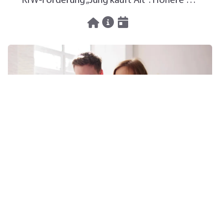
KfW-Förderung „Jung kauft Alt“: Höhere Kredite ab August 2026
06.08.2026
News
Pendeln lohnt sich: So stark sinken Wohnungspreise im Umland