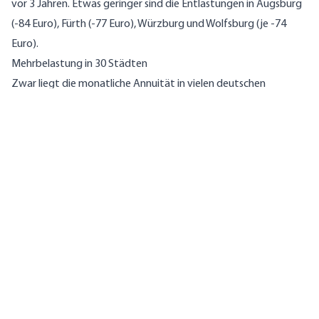
vor 3 Jahren. Etwas geringer sind die Entlastungen in Augsburg
(-84 Euro), Fürth (-77 Euro), Würzburg und Wolfsburg (je -74
Euro).
Mehrbelastung in 30 Städten
Zwar liegt die monatliche Annuität in vielen deutschen
Großstädten noch immer niedriger als vor 3 Jahren, doch
schmilzt dieser Vorteil zunehmend dahin. Die Immobilienpreise
verteuern sich wieder und nähern sich in zahlreichen Städten
zunehmend dem Niveau von 2022 an. In 30 von 80 Großstädten
liegen die Angebotspreise von Bestandswohnungen inzwischen
sogar bereits über dem damaligen Stand, wodurch auch die
monatliche Belastung bei der Immobilienfinanzierung höher
ausfällt. In Bonn kostete eine 75 Quadratmeter große
Bestandswohnung im Oktober 2022 noch 294.000 Euro – aktuell
zahlen Käufer im Schnitt 317.000 Euro. Bei einem Zinssatz von
3,65 Prozent ergibt sich daraus eine monatliche Annuität von