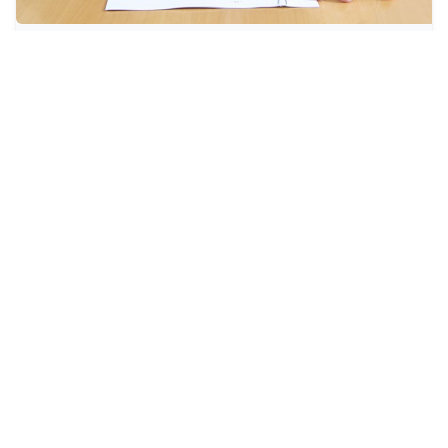
Das Grundbuch: Was Sie als
Immobilienerbe wissen sollten.
Wer eine Immobilie erbt, erbt auch große
Verantwortung und muss viele Entscheidungen treffen.
Zunächst sollten Erben klären, ob eventuelle Schulden
oder Hypotheken bestehen. Wird die Immobilie
behalten, sollten Erben innerhalb von zwei Jahren
handeln, da in diesem Zeitraum die Änderung im
Grundbuch gebührenfrei ist. Sie müssen also
entscheiden, ob sie das Gebäude selbst bewohnen,
vermieten…